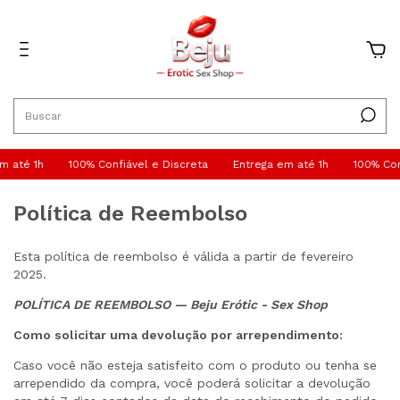
0
m até 1h
100% Confiável e Discreta
Entrega em até 1h
100% Con
Política de Reembolso
Esta política de reembolso é válida a partir de fevereiro
2025.
POLÍTICA DE REEMBOLSO — Beju Erótic - Sex Shop
Como solicitar uma devolução por arrependimento:
Caso você não esteja satisfeito com o produto ou tenha se
arrependido da compra, você poderá solicitar a devolução