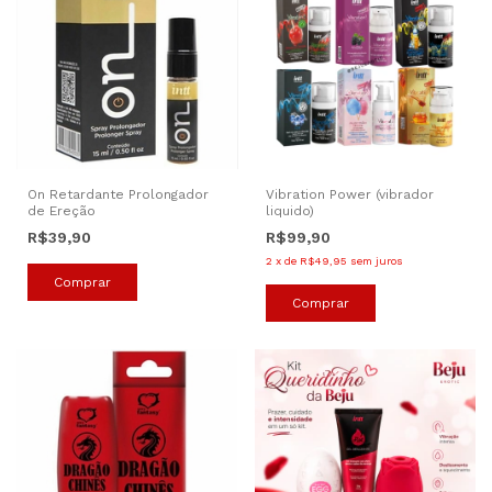
On Retardante Prolongador
Vibration Power (vibrador
de Ereção
liquido)
R$39,90
R$99,90
2
x
de
R$49,95
sem juros
Comprar