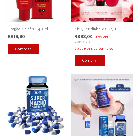
Dragão Chinês 15g Gel
Kit Queridinho da Beju
R$19,90
R$88,00
-
37
%
OFF
R$139,90
2
x
de
R$44,00
sem juros