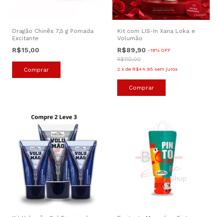
Dragão Chinês 7,5 g Pomada
Kit com LIS-In Xana Loka e
Excitante
Volumão
R$15,00
R$89,90
-
18
%
OFF
R$110,00
2
x
de
R$44,95
sem juros