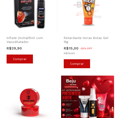
Inflate (incha)15ml com
Retardante Horas Bolas Gel
Vasodilatador
15g
R$39,90
R$15,00
-
25
%
OFF
R$19,90