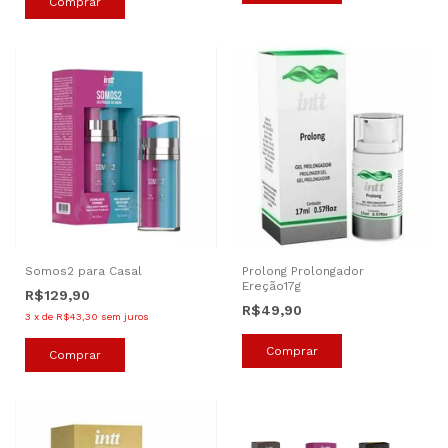
Somos2 para Casal
Prolong Prolongador
Ereção17g
R$129,90
R$49,90
3
x
de
R$43,30
sem juros