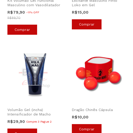
Kit Volumão Gel Funcional
Excitante Masculino Pinto
Masculino com Vasodilatador
Loko em Gel
R$79,90
R$15,00
-
11
%
OFF
R$89,70
Volumão Gel (incha)
Dragão Chinês Cápsula
Intensificador de Macho
R$10,00
R$29,90
Compre 3 Pague 2