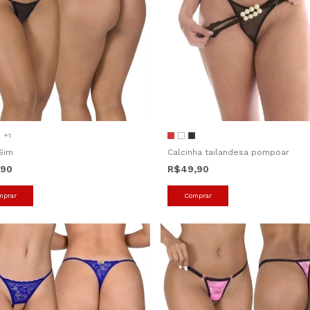
+1
Sim
Calcinha tailandesa pompoar
,90
R$49,90
mprar
Comprar