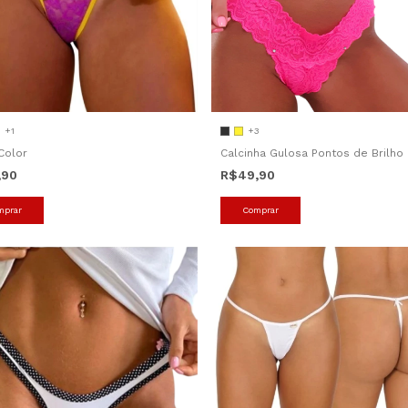
+1
+3
Color
Calcinha Gulosa Pontos de Brilho
,90
R$49,90
mprar
Comprar