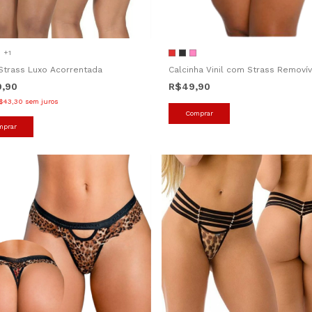
+1
Strass Luxo Acorrentada
Calcinha Vinil com Strass Removív
9,90
R$49,90
$43,30
sem juros
Comprar
mprar