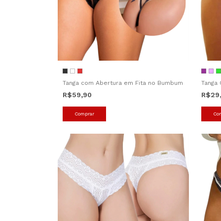
Tanga com Abertura em Fita no Bumbum
Tanga 
R$59,90
R$29
Comprar
Co