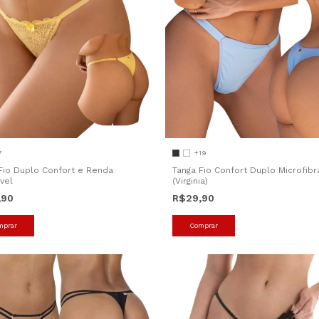
7
+19
Fio Duplo Confort e Renda
Tanga Fio Confort Duplo Microfibr
vel
(Virginia)
,90
R$29,90
mprar
Comprar