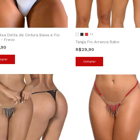
+1
Asa Delta de Cintura Baixa e Fio
 - Frevo
Tanga Fio Arranca Rabo
,90
R$29,90
mprar
Comprar