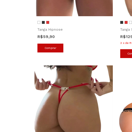
Tanga Hipnose
Tanga 
R$59,90
R$12
3
x
de
R
Comprar
Co