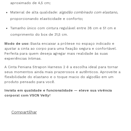
aproximado de 4,5 cm;
Material de alta qualidade:
algodão combinado com elastano
,
proporcionando elasticidade e conforto;
Tamanho único com cintura regulável entre 38 cm e 51 cm e
comprimento do box de 31,5 cm.
Modo de uso:
Basta encaixar a prótese no espaço indicado e
ajustar a cinta ao corpo para uma fixação segura e confortável.
Perfeita para quem deseja agregar mais realidade às suas
experiências íntimas.
A Cinta Peniana Strapon Harness 2 é a escolha ideal para tornar
seus momentos ainda mais prazerosos e autênticos. Aproveite a
flexibilidade do elastano e o toque macio do algodão em um
produto pensado para você.
Invista em qualidade e funcionalidade — eleve sua vivência
corporal com VSCN Velty!
Compartilhar