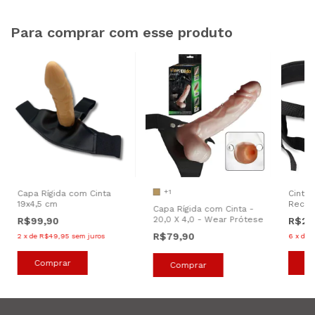
Para comprar com esse produto
+1
Capa Rígida com Cinta
Cinta
19x4,5 cm
Recar
Capa Rígida com Cinta -
- S-H
20,0 X 4,0 - Wear Prótese
R$99,90
R$29
R$79,90
2
x
de
R$49,95
sem juros
6
x
de
Comprar