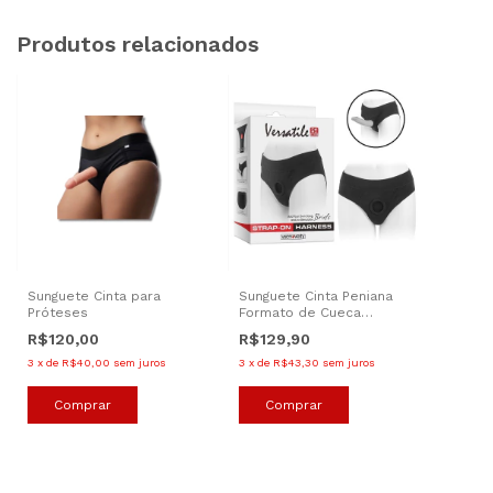
Produtos relacionados
Sunguete Cinta para
Sunguete Cinta Peniana
Próteses
Formato de Cueca
Strapon Harness 1 -
R$120,00
R$129,90
Elastano - VSCN
3
x
de
R$40,00
sem juros
3
x
de
R$43,30
sem juros
Comprar