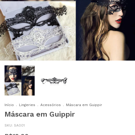
Início
.
Lingeries
.
Acessórios
.
Máscara em Guippir
Máscara em Guippir
SKU:
SA001