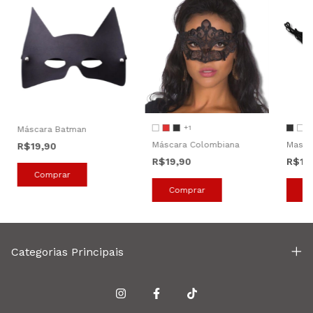
+1
Máscara Batman
Máscara Colombiana
Masca
R$19,90
R$19,90
R$19
Comprar
C
Categorias Principais