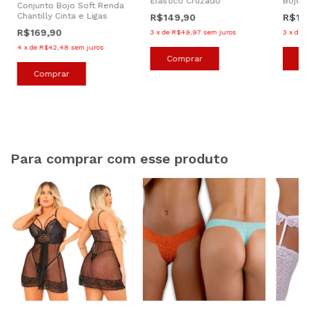
Elástico Cruzado
Bojo
Conjunto Bojo Soft Renda
Chantilly Cinta e Ligas
R$149,90
R$14
R$169,90
3
x
de
R$49,97
sem juros
3
x
de
R
4
x
de
R$42,48
sem juros
Comprar
C
Comprar
Para comprar com esse produto