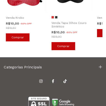
Venda Kroko
Venda
Venda Tapa Olhos Couro
R$10,00
R$19
-
50
%
OFF
Sintético
R$19,90
R$10,00
-
50
%
OFF
C
R$19,90
Comprar
Comprar
Categorias Principais