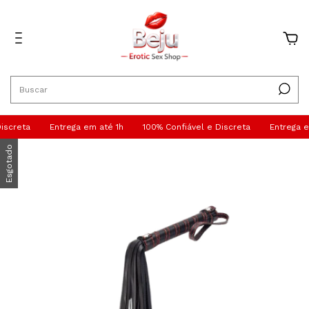
0
screta
Entrega em até 1h
100% Confiável e Discreta
Entrega em
Esgotado