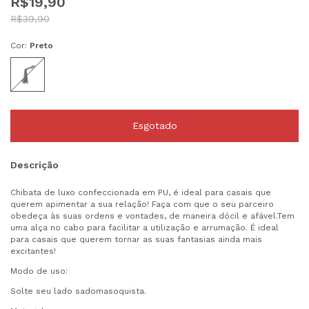
R$19,90
R$39,90
Cor:
Preto
Descrição
Chibata de luxo confeccionada em PU, é ideal para casais que
querem apimentar a sua relação! Faça com que o seu parceiro
obedeça às suas ordens e vontades, de maneira dócil e afável.Tem
uma alça no cabo para facilitar a utilização e arrumação. É ideal
para casais que querem tornar as suas fantasias ainda mais
excitantes!
Modo de uso:
Solte seu lado sadomasoquista.