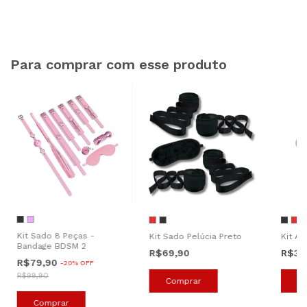
Para comprar com esse produto
+
Kit Sado 8 Peças -
Kit Sado Pelúcia Preto
Kit A
Bandage BDSM 2
R$69,90
R$39
R$79,90
-
20
%
OFF
R$99,90
Comprar
C
Comprar