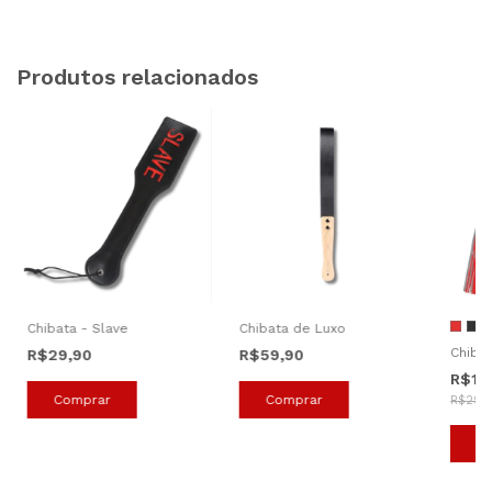
Produtos relacionados
Chibata - Slave
Chibata de Luxo
Chiba
R$29,90
R$59,90
R$19
R$29,
C