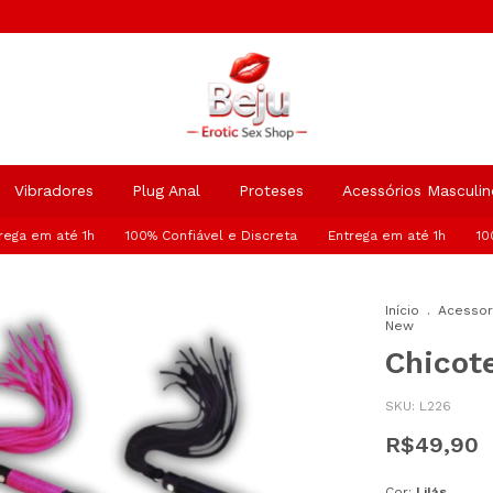
Vibradores
Plug Anal
Proteses
Acessórios Masculin
m até 1h
100% Confiável e Discreta
Entrega em até 1h
100% Con
Início
.
Acessor
New
Chicot
SKU:
L226
R$49,90
Cor:
Lilás