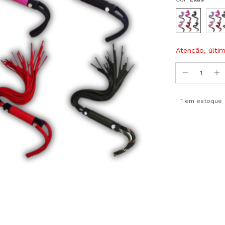
Atenção, últi
1
em estoque