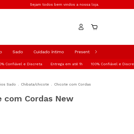
Sejam todos bem vindos a nossa loja.
0
o
Sado
Cuidado íntimo
Presentes
Moda Praia
fiável e Discreta
Entrega em até 1h
100% Confiável e Discreta
ios Sado
.
Chibata/chicote
.
Chicote com Cordas
e com Cordas New