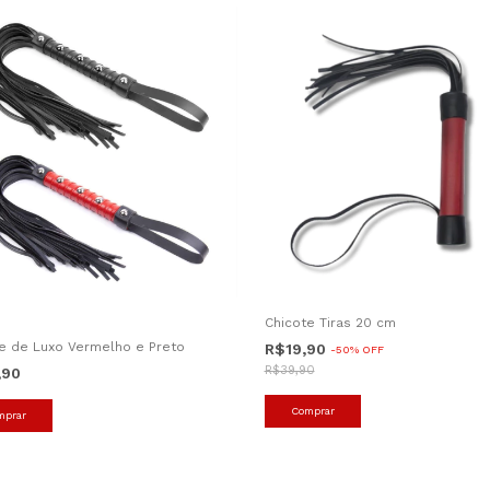
Chicote Tiras 20 cm
e de Luxo Vermelho e Preto
R$19,90
-
50
%
OFF
R$39,90
,90
Comprar
mprar